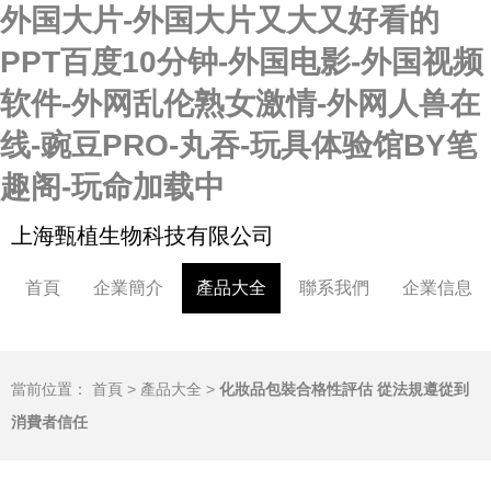
外国大片-外国大片又大又好看的
PPT百度10分钟-外国电影-外国视频
软件-外网乱伦熟女激情-外网人兽在
线-豌豆PRO-丸吞-玩具体验馆BY笔
趣阁-玩命加载中
上海甄植生物科技有限公司
首頁
企業簡介
產品大全
聯系我們
企業信息
當前位置：
首頁
>
產品大全
>
化妝品包裝合格性評估 從法規遵從到
消費者信任