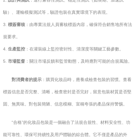
2.
設計與測試
：進行兼容性測試、穩定性測試（如長期、加速試
驗）、運輸模擬測試等，驗證包裝在真實環境下的表現。
3.
標簽審核
：由專業法規人員審核標簽內容，確保符合銷售地所有法
規要求。
4.
生產監控
：在灌裝線上監控密封性、清潔度等關鍵工藝參數。
5.
市場監督
：關注市場反饋和監管動態，及時應對可能的合規風險。
對消費者的提示
：購買化妝品時，應養成檢查包裝的習慣。查看
標簽信息是否完整、清晰，檢查密封是否完好，留意包裝材質是否堅
固、無異味。對包裝簡陋、信息模糊、宣稱夸張的產品保持警惕。
“合格”的化妝品包裝是一個融合了法規合規性、材料安全性、功
能可靠性、環保可持續性及用戶體驗的綜合體。它不僅是產品的外