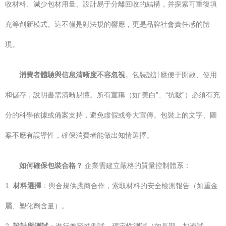
收材料、減少包材用量、設計易于分離回收的結構，并探索可重復填
充等創新模式。這不僅是對法規的響應，更是品牌社會責任感的體
現。
消費者體驗與信息清晰度不容忽視
。包裝設計應便于開啟、使用
和儲存，說明書需清晰易懂。所有宣稱（如“美白”、“抗皺”）必須有充
分的科學依據或備案支持，避免虛假或夸大宣傳。包裝上的文字、圖
案不應有誤導性，確保消費者能做出知情選擇。
如何確保包裝合格？
企業需建立嚴格的質量控制體系：
1.
材料選擇
：與合規供應商合作，索取材料的安全檢測報告（如重金
屬、塑化劑含量）。