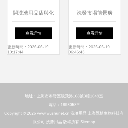
開洗滌用品店與化
洗發市場前景廣
妝品店的前景分析
闊，美凈能引領時
查看詳情
查看詳情
與經營建議
尚健康潮流
更新時間：2026-06-19
更新時間：2026-06-19
10:17:44
06:46:43
地址：上海市奉賢區騰飛路168號3幢1649室
電話：1893058**
Copyright © 2026
www.wushunet.cn
洗滌用品
上海甄植生物科技有
限公司
洗滌用品
版權所有
Sitemap