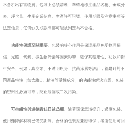
不會析出有害物質。包裝上必須清晰、準確地標注產品名稱、全成分
表、凈含量、生產企業信息、生產許可證號、使用期限及注意事項等
法定信息，任何缺失或誤導都可能被判定為不合格。
功能性保護至關重要
。包裝的核心作用是保護產品免受物理損
傷、光照、氧氣、微生物污染等因素影響，確保其穩定性、功效和衛
生安全。例如，真空泵、不透明瓶身、抗菌涂層等設計，都是針對不
同產品特性（如含維C、精油等活性成分）的功能性解決方案。包裝
的密封性必須可靠，防止泄漏或二次污染。
可持續性與道德責任日益凸顯
。隨著環保意識提升，過度包裝、
使用難降解材料已備受詬病。合格的包裝應兼顧環保，考慮使用可回