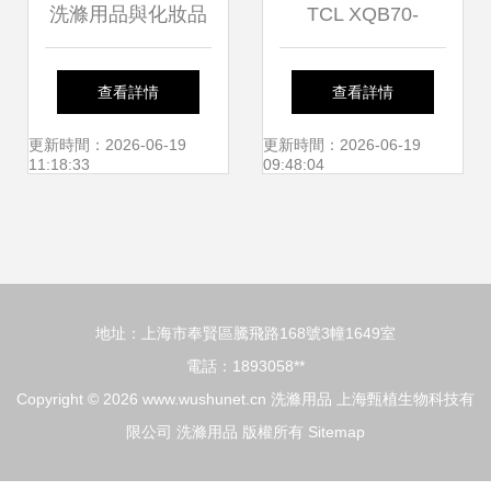
洗滌用品與化妝品
TCL XQB70-
配方及生產工藝基
1578NS 亮灰色 7
查看詳情
查看詳情
礎解析
公斤全自動洗衣機
更新時間：2026-06-19
更新時間：2026-06-19
11:18:33
09:48:04
防腐金屬機身，堅
固耐用新選擇
地址：上海市奉賢區騰飛路168號3幢1649室
電話：1893058**
Copyright © 2026
www.wushunet.cn
洗滌用品
上海甄植生物科技有
限公司
洗滌用品
版權所有
Sitemap