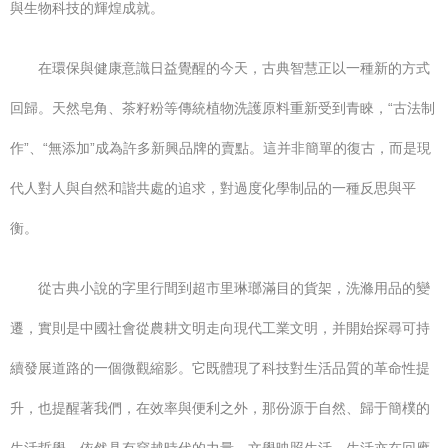
與生物科技的輝煌成就。
在環保與健康意識日益覺醒的今天，古典智慧正以一種新的方式
回歸。天然皂角、茶籽粉等傳統植物洗護原料重新受到青睞，“古法制
作”、“無添加”成為許多新興品牌的賣點。這并非簡單的復古，而是現
代人對人與自然和諧共處的追求，對過度化學制品的一種反思與平
衡。
從古典小說的字里行間到超市里琳瑯滿目的貨架，洗滌用品的變
遷，實則是中國社會從農耕文明走向現代工業文明，并開始探尋可持
續發展道路的一個微觀縮影。它既體現了科技對生活品質的革命性提
升，也提醒著我們，在效率與便利之外，那份源于自然、歸于簡樸的