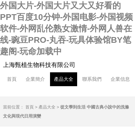
外国大片-外国大片又大又好看的
PPT百度10分钟-外国电影-外国视频
软件-外网乱伦熟女激情-外网人兽在
线-豌豆PRO-丸吞-玩具体验馆BY笔
趣阁-玩命加载中
上海甄植生物科技有限公司
首頁
企業簡介
產品大全
聯系我們
企業信息
當前位置：
首頁
>
產品大全
>
從文學到生活 中國古典小說中的洗滌
文化與現代日用演變