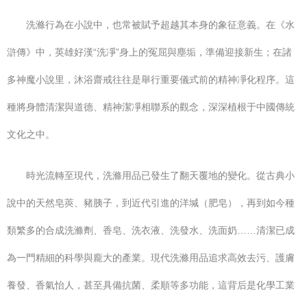
洗滌行為在小說中，也常被賦予超越其本身的象征意義。在《水
滸傳》中，英雄好漢“洗凈”身上的冤屈與塵垢，準備迎接新生；在諸
多神魔小說里，沐浴齋戒往往是舉行重要儀式前的精神凈化程序。這
種將身體清潔與道德、精神潔凈相聯系的觀念，深深植根于中國傳統
文化之中。
時光流轉至現代，洗滌用品已發生了翻天覆地的變化。從古典小
說中的天然皂莢、豬胰子，到近代引進的洋堿（肥皂），再到如今種
類繁多的合成洗滌劑、香皂、洗衣液、洗發水、洗面奶……清潔已成
為一門精細的科學與龐大的產業。現代洗滌用品追求高效去污、護膚
養發、香氣怡人，甚至具備抗菌、柔順等多功能，這背后是化學工業