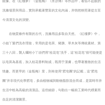
鏡像。在《紅樓夢》《金瓶梅》《水滸傳》等作品中，看似不起眼的
洗滌場景與用品，實則承載著豐富的文化內涵，并悄然映照著從古至
今清潔文化的演變。
在物質條件有限的古代，洗滌用品多取自天然。《紅樓夢》中，
小姐丫鬟們洗衣理妝，常用的是皂莢、豬胰、草木灰等傳統素材。第
三十八回，襲人囑咐小丫頭們用“桂花皂”洗手，這“桂花皂”很可能便是
以皂莢為基底，加入桂花香料制成，既用于潔膚，也帶著雅致的生活
情趣。而更早的《金瓶梅》里，則有使用“肥皂團”的記載，這“肥皂
團”并非現代化學肥皂，多由植物堿與動物脂肪混合而成，是當時市井
生活中較為高級的清潔品。這些細節，勾勒出一幅前工業時代樸素而
自足的清潔圖景。