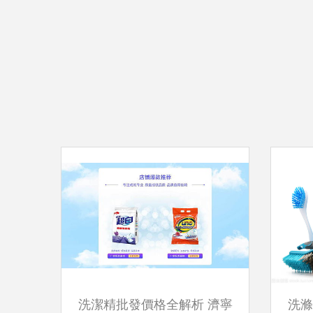
洗潔精批發價格全解析 濟寧
洗滌