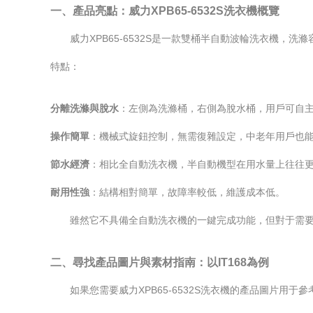
一、產品亮點：威力XPB65-6532S洗衣機概覽
威力XPB65-6532S是一款雙桶半自動波輪洗衣機
特點：
分離洗滌與脫水
：左側為洗滌桶，右側為脫水桶，用戶可自
操作簡單
：機械式旋鈕控制，無需復雜設定，中老年用戶也
節水經濟
：相比全自動洗衣機，半自動機型在用水量上往往
耐用性強
：結構相對簡單，故障率較低，維護成本低。
雖然它不具備全自動洗衣機的一鍵完成功能，但對于需
二、尋找產品圖片與素材指南：以IT168為例
如果您需要威力XPB65-6532S洗衣機的產品圖片用于