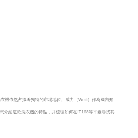
機依然占據著獨特的市場地位。威力（Weili）作為國內知
為您介紹這款洗衣機的特點，并梳理如何在IT168等平臺尋找其