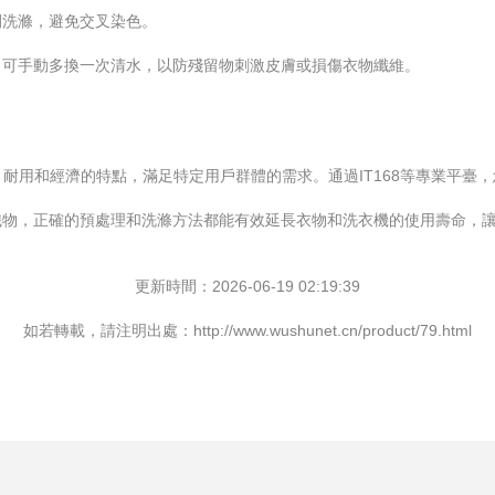
開洗滌，避免交叉染色。
，可手動多換一次清水，以防殘留物刺激皮膚或損傷衣物纖維。
以其實用、耐用和經濟的特點，滿足特定用戶群體的需求。通過IT168等專業
織物，正確的預處理和洗滌方法都能有效延長衣物和洗衣機的使用壽命，
更新時間：2026-06-19 02:19:39
如若轉載，請注明出處：http://www.wushunet.cn/product/79.html