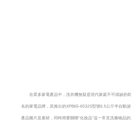
在眾多家電產品中，洗衣機無疑是現代家庭不可或缺的助
名的家電品牌，其推出的XPB65-6532S型號6.5公斤
產品圖片及素材，同時簡要關聯“化妝品”這一常見洗滌物品