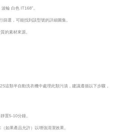
輪 白色 IT168”。
進行篩選，可能找到該型號的詳細圖集。
優質的素材來源。
532S這類半自動洗衣機中處理此類污漬，建議遵循以下步驟，
置5-10分鐘。
水（如果產品允許）以增強清潔效果。