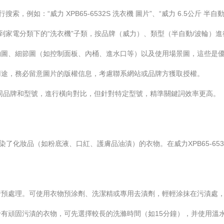
例如：“威力 XPB65-6532S 洗衣機 圖片”、“威力 6.5公斤 半自動 波
找到家電分類下的“洗衣機”子類，按品牌（威力）、類型（半自動/波輪）
物圖、細節圖（如控制面板、內桶、進水口等）以及使用場景圖，這些是
用途，務必留意圖片的版權信息，考慮聯系網站或品牌方獲取授權。
同品牌和型號，進行橫向對比，但針對特定型號，精準關鍵詞效率更高。
染了化妝品（如粉底液、口紅、護膚品油漬）的衣物。在威力XPB65-6
預處理。可使用衣物預涂劑、洗潔精或專用去漬劑，輕輕涂抹在污漬處，靜
有頑固污漬的衣物，可先選擇較長的洗滌時間（如15分鐘），并使用溫