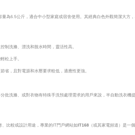
，洗滌容量為6.5公斤，適合中小型家庭或宿舍使用。其經典白色外觀簡潔大
主控制洗滌、漂洗和脫水時間，靈活性高。
能輕松上手。
更節省，且對電源和水壓要求較低，適應性更強。
要分批洗滌、或對衣物有特殊手洗預處理需求的用戶來說，半自動洗衣機
參考、比較或設計用途，專業的IT門戶網站如
IT168
（或其家電頻道）是一