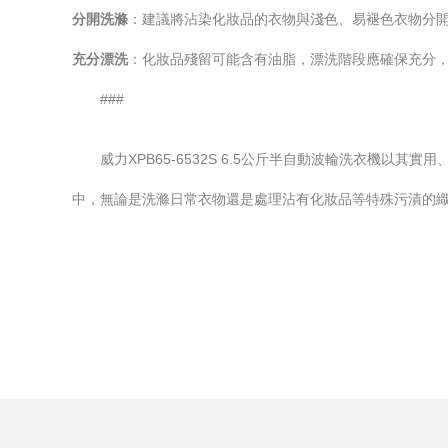
分開洗滌
：建議將沾染化妝品的衣物與淺色、易褪色衣物分
充分漂洗
：化妝品殘留可能含有油脂，漂洗階段應確保充分
###
威力XPB65-6532S 6.5公斤半自動波輪洗衣機
中，無論是洗滌日常衣物還是處理沾有化妝品等特殊污漬的