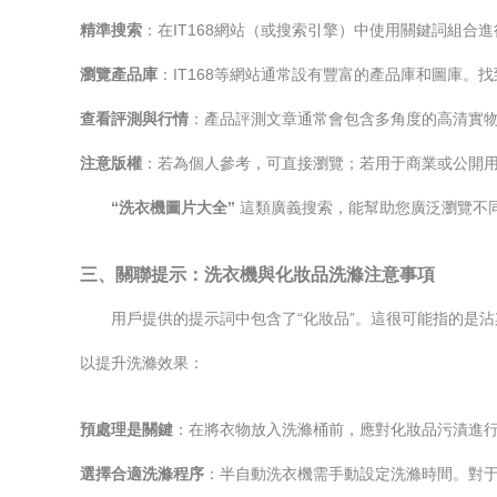
精準搜索
：在IT168網站（或搜索引擎）中使用關鍵詞組合進行搜索，
瀏覽產品庫
：IT168等網站通常設有豐富的產品庫和圖庫。
查看評測與行情
：產品評測文章通常會包含多角度的高清實
注意版權
：若為個人參考，可直接瀏覽；若用于商業或公開
“洗衣機圖片大全”
這類廣義搜索，能幫助您廣泛瀏覽不
三、關聯提示：洗衣機與化妝品洗滌注意事項
用戶提供的提示詞中包含了“化妝品”。這很可能指的是沾
以提升洗滌效果：
預處理是關鍵
：在將衣物放入洗滌桶前，應對化妝品污漬進行
選擇合適洗滌程序
：半自動洗衣機需手動設定洗滌時間。對于