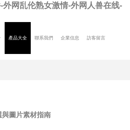
-外网乱伦熟女激情-外网人兽在线-
介
產品大全
聯系我們
企業信息
訪客留言
之選與圖片素材指南