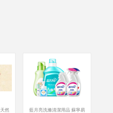
以天然
藍月亮洗滌清潔用品 蘇寧易